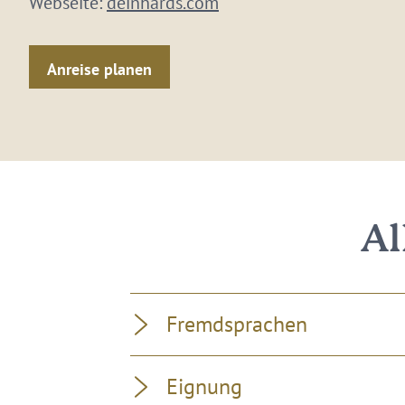
Webseite:
deinhards.com
Anreise planen
Al
Fremdsprachen
Eignung