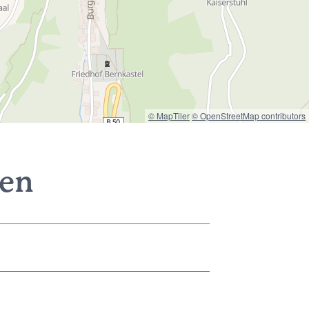
© MapTiler
© OpenStreetMap contributors
nen