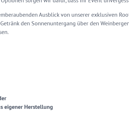
 Optionen sorgen wir dafür, dass Ihr Event unvergessl
mberaubenden Ausblick von unserer exklusiven Rooft
 Getränk den Sonnenuntergang über den Weinbergen
sen.
der
us eigener Herstellung