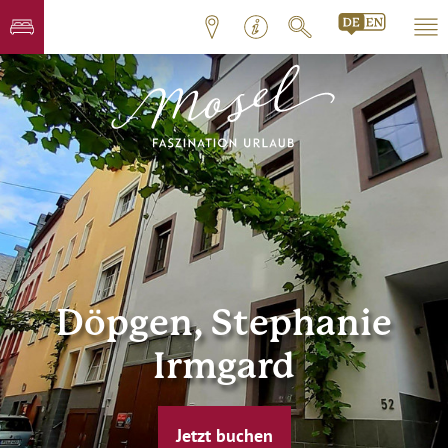
Döpgen, Stephanie
Irmgard
Jetzt buchen