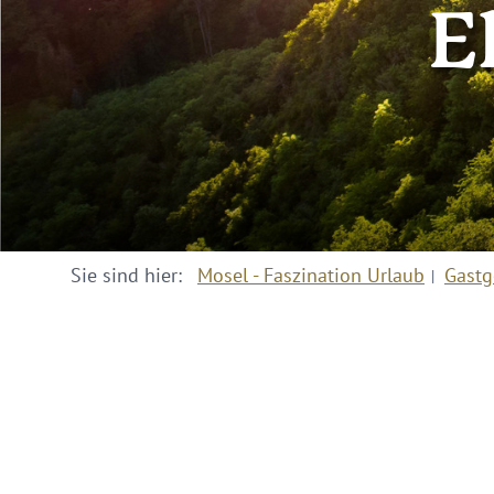
E
Sie sind hier:
Mosel - Faszination Urlaub
Gastg