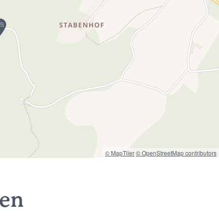
© MapTiler
© OpenStreetMap contributors
nen