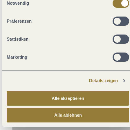
Auswahl "Alle ablehnen" kann es zu Beeinträchtigungen in
Notwendig
der Nutzung unserer Webseite kommen.
Präferenzen
Statistiken
Marketing
Details zeigen
Alle akzeptieren
Alle ablehnen