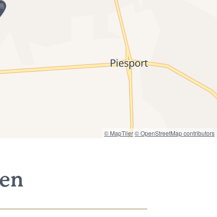
© MapTiler
© OpenStreetMap contributors
nen