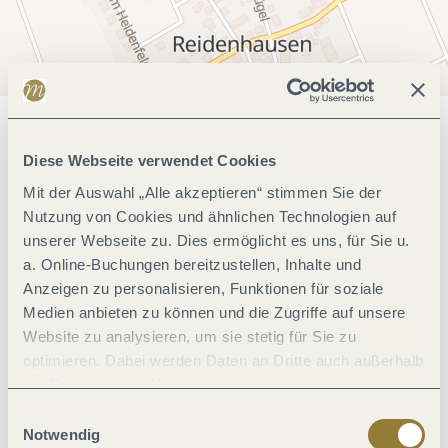
Allgemeine Informationen
Diese Webseite verwendet Cookies
Mit der Auswahl „Alle akzeptieren“ stimmen Sie der
Nutzung von Cookies und ähnlichen Technologien auf
Einrichtungen Betrieb
unserer Webseite zu. Dies ermöglicht es uns, für Sie u.
a. Online-Buchungen bereitzustellen, Inhalte und
Eignung
Anzeigen zu personalisieren, Funktionen für soziale
Medien anbieten zu können und die Zugriffe auf unsere
Website zu analysieren, um sie stetig für Sie zu
Lage
optimieren. Dabei werden Daten an Dritte auch außerhalb
der Europäischen Union weitergegeben und dort
Ausstattung Zimmer/Appartement
verarbeitet. Diese Einwilligung ist freiwillig und kann
Einwilligungsauswahl
jederzeit widerrufen werden. Mit der Auswahl "Alle
Notwendig