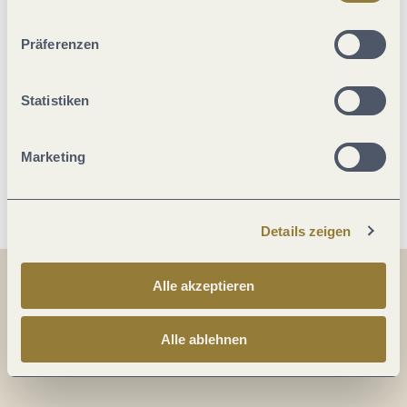
ablehnen" kann es zu Beeinträchtigungen in der Nutzung
Zahlungsarten
unserer Webseite kommen.
Präferenzen
Zimmer Verteilung
Statistiken
Betten & Zimmer
Marketing
Weitere Infos
Details zeigen
Alle akzeptieren
Teilen
Teilen
Alle ablehnen
Teilen