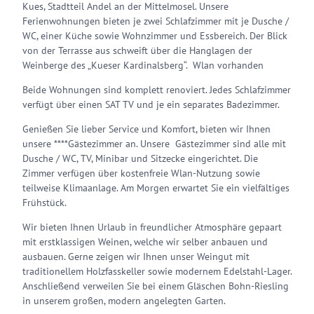
Kues, Stadtteil Andel an der Mittelmosel. Unsere
Ferienwohnungen bieten je zwei Schlafzimmer mit je Dusche /
WC, einer Küche sowie Wohnzimmer und Essbereich. Der Blick
von der Terrasse aus schweift über die Hanglagen der
Weinberge des „Kueser Kardinalsberg“. Wlan vorhanden
Beide Wohnungen sind komplett renoviert. Jedes Schlafzimmer
verfügt über einen SAT TV und je ein separates Badezimmer.
Genießen Sie lieber Service und Komfort, bieten wir Ihnen
unsere ****Gästezimmer an. Unsere Gästezimmer sind alle mit
Dusche / WC, TV, Minibar und Sitzecke eingerichtet. Die
Zimmer verfügen über kostenfreie Wlan-Nutzung sowie
teilweise Klimaanlage. Am Morgen erwartet Sie ein vielfältiges
Frühstück.
Wir bieten Ihnen Urlaub in freundlicher Atmosphäre gepaart
mit erstklassigen Weinen, welche wir selber anbauen und
ausbauen. Gerne zeigen wir Ihnen unser Weingut mit
traditionellem Holzfasskeller sowie modernem Edelstahl-Lager.
Anschließend verweilen Sie bei einem Gläschen Bohn-Riesling
in unserem großen, modern angelegten Garten.