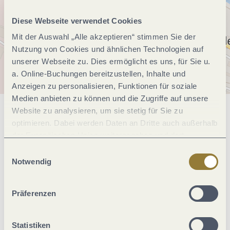
Diese Webseite verwendet Cookies
Mit der Auswahl „Alle akzeptieren“ stimmen Sie der
Nutzung von Cookies und ähnlichen Technologien auf
unserer Webseite zu. Dies ermöglicht es uns, für Sie u.
a. Online-Buchungen bereitzustellen, Inhalte und
Anzeigen zu personalisieren, Funktionen für soziale
Medien anbieten zu können und die Zugriffe auf unsere
Website zu analysieren, um sie stetig für Sie zu
Allgemeine Informationen
optimieren. Dabei werden Daten an Dritte auch außerhalb
der Europäischen Union weitergegeben und dort
verarbeitet. Diese Einwilligung ist freiwillig und kann
Einwilligungsauswahl
Klassifikationen
jederzeit widerrufen werden. Mit der Auswahl "Alle
Notwendig
ablehnen" kann es zu Beeinträchtigungen in der Nutzung
unserer Webseite kommen.
Einrichtungen Betrieb
Präferenzen
Sport / Freizeit
Statistiken