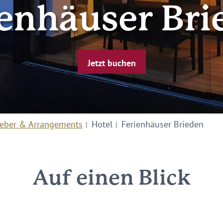
ienhäuser Bri
Jetzt buchen
eber & Arrangements
Hotel
Ferienhäuser Brieden
Auf einen Blick