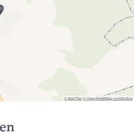
© MapTiler
© OpenStreetMap contributors
nen