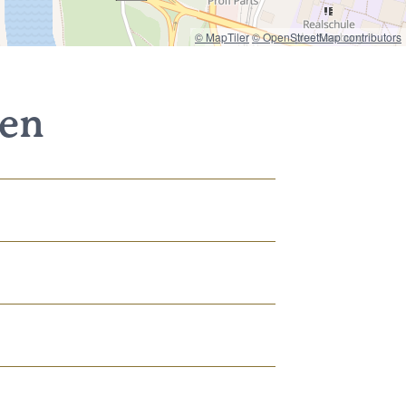
© MapTiler
© OpenStreetMap contributors
nen