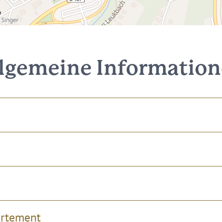
lgemeine Informatio
artement