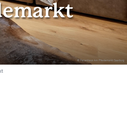
demarkt
© Ferienhaus Am Pferdemarkt Saarburg
kt