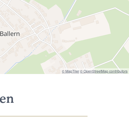
© MapTiler
© OpenStreetMap contributors
nen