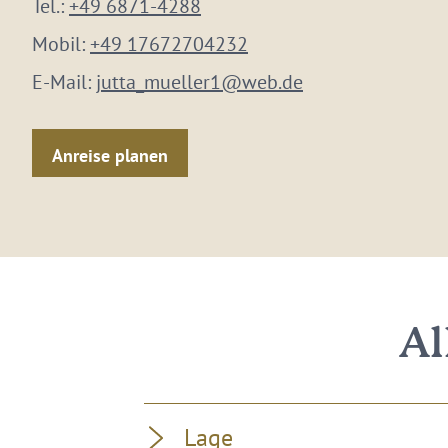
Tel.:
+49 6871-4288
Mobil:
+49 17672704232
E-Mail:
jutta_mueller1@web.de
Anreise planen
Al
Lage