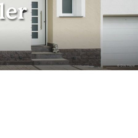
ler
© Dirk Meyer