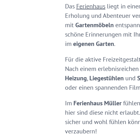
Das
Ferienhaus
liegt in eine
Erholung und Abenteuer verb
mit
Gartenmöbeln
entspann
schöne Erinnerungen mit Ihre
im
eigenen Garten
.
Für die aktive Freizeitgest
Nach einem erlebnisreichen
Heizung
,
Liegestühlen
und
S
oder einen spannenden Fil
Im
Ferienhaus Müller
fühlen
hier sind diese nicht erlaubt
sicher und wohl fühlen kön
verzaubern!