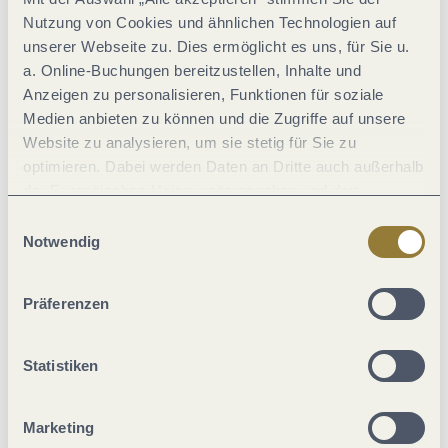
Allgemeine Informationen
Nutzung von Cookies und ähnlichen Technologien auf
unserer Webseite zu. Dies ermöglicht es uns, für Sie u.
a. Online-Buchungen bereitzustellen, Inhalte und
Anzeigen zu personalisieren, Funktionen für soziale
Zahlungsarten
Medien anbieten zu können und die Zugriffe auf unsere
Website zu analysieren, um sie stetig für Sie zu
Einrichtungen Betrieb
optimieren. Dabei werden Daten an Dritte auch außerhalb
der Europäischen Union weitergegeben und dort
verarbeitet. Diese Einwilligung ist freiwillig und kann
Eignung
Einwilligungsauswahl
jederzeit widerrufen werden. Mit der Auswahl "Alle
Notwendig
ablehnen" kann es zu Beeinträchtigungen in der Nutzung
Ausstattung Zimmer/Appartement
unserer Webseite kommen.
Präferenzen
Lage
Statistiken
Betten & Zimmer
Marketing