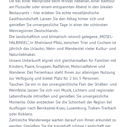
Ob bei einer Weinprobe beim Winzer nebenan, einer Radtour
am Flussufer oder einem entspannten Abend in den lokalen
Restaurants – hier erleben Sie echte moselländische
Gastfreundschaft. Lassen Sie den Alltag hinter sich und
genießen Sie unvergessliche Tage in einer der schönsten
Weinregionen Deutschlands.
Die landschaftlich und klimatisch reizvoll gelegene „MOSEL-
HALBINSEL“, in Rheinland-Pfalz, zwischen Trier und Cochem ist
jährlich das Urlaubs-, Wein- und Wanderziel vieler Kultur- und
Naturliebhaber.
Unsere Unterkunft eignet sich gleichermaßen für Familien mit
Kindern, Paare, Gruppen, Radfahrer, Motorradfahrer und
Wanderer. Das Ferienhaus steht Ihnen zur alleinigen Nutzung
zur Verfügung und bietet Platz für 2 bis 5 Personen.
Tauchen Sie ein in das unvergleichliche Flair der Straßen- und
Weinfeste, lassen Sie sich von Musik, Lichtern und regionaler
Lebensfreude mitreißen und genießen Sie unvergessliche
Momente. Oder entdecken Sie die Schönheit der Region bei
Ausflügen nach Bernkastel‑Kues, Luxemburg, Traben‑Trarbach
oder Koblenz.
Zahlreiche Wanderwege warten darauf von Ihnen erkundet zu
werden. Genießen Sie die traumhaft schöne Landschaft per