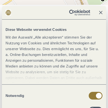
Allgemeine Informationen
Diese Webseite verwendet Cookies
Einrichtungen Betrieb
Mit der Auswahl „Alle akzeptieren“ stimmen Sie der
Nutzung von Cookies und ähnlichen Technologien auf
unserer Webseite zu. Dies ermöglicht es uns, für Sie u.
Zahlungsarten
a. Online-Buchungen bereitzustellen, Inhalte und
Anzeigen zu personalisieren, Funktionen für soziale
Ausstattung Zimmer/Appartement
Medien anbieten zu können und die Zugriffe auf unsere
Website zu analysieren, um sie stetig für Sie zu
optimieren. Dabei werden Daten an Dritte auch außerhalb
Betten & Zimmer
der Europäischen Union weitergegeben und dort
verarbeitet. Diese Einwilligung ist freiwillig und kann
Einwilligungsauswahl
Familie
jederzeit widerrufen werden. Mit der Auswahl "Alle
Notwendig
ablehnen" kann es zu Beeinträchtigungen in der Nutzung
unserer Webseite kommen.
Zimmer Verteilung