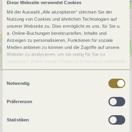
Diese Webseite verwendet Cookies
Mit der Auswahl „Alle akzeptieren“ stimmen Sie der
Nutzung von Cookies und ähnlichen Technologien auf
unserer Webseite zu. Dies ermöglicht es uns, für Sie u.
a. Online-Buchungen bereitzustellen, Inhalte und
Anzeigen zu personalisieren, Funktionen für soziale
Medien anbieten zu können und die Zugriffe auf unsere
Website zu analysieren, um sie stetig für Sie zu
optimieren. Dabei werden Daten an Dritte auch außerhalb
der Europäischen Union weitergegeben und dort
verarbeitet. Diese Einwilligung ist freiwillig und kann
Einwilligungsauswahl
jederzeit widerrufen werden. Mit der Auswahl "Alle
Notwendig
Allgemeine Informationen
ablehnen" kann es zu Beeinträchtigungen in der Nutzung
unserer Webseite kommen.
Präferenzen
Einrichtungen Betrieb
Statistiken
Eignung