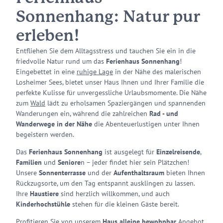
Sonnenhang: Natur pur
erleben!
Entfliehen Sie dem Alltagsstress und tauchen Sie ein in die
friedvolle Natur rund um das
Ferienhaus Sonnenhang
!
Eingebettet in eine
ruhige Lage
in der Nähe des malerischen
Losheimer Sees, bietet unser Haus Ihnen und Ihrer Familie die
perfekte Kulisse für unvergessliche Urlaubsmomente. Die Nähe
zum
Wald
lädt zu erholsamen Spaziergängen und spannenden
Wanderungen ein, während die zahlreichen
Rad - und
Wanderwege in der Nähe
die Abenteuerlustigen unter Ihnen
begeistern werden.
Das
Ferienhaus Sonnenhang
ist ausgelegt für
Einzelreisende
,
Familien
und
Seniore
n – jeder findet hier sein Plätzchen!
Unsere
Sonnenterrasse
und der
Aufenthaltsraum
bieten Ihnen
Rückzugsorte, um den Tag entspannt ausklingen zu lassen.
Ihre
Haustiere
sind herzlich willkommen, und auch
Kinderhochstühle
stehen für die kleinen Gäste bereit.
Profitieren Sie von unserem
Haus alleine bewohnbar
Angebot