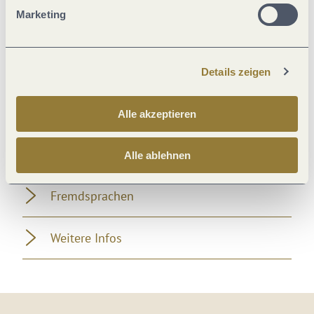
Marketing
Zahlungsarten
Lage
Details zeigen
Familie
Alle akzeptieren
Ausstattung Zimmer/Appartement
Alle ablehnen
Fremdsprachen
Weitere Infos