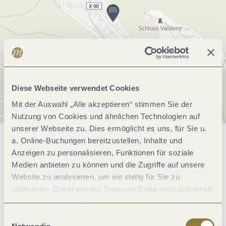
Diese Webseite verwendet Cookies
Mit der Auswahl „Alle akzeptieren“ stimmen Sie der
Nutzung von Cookies und ähnlichen Technologien auf
unserer Webseite zu. Dies ermöglicht es uns, für Sie u.
a. Online-Buchungen bereitzustellen, Inhalte und
Allgemeine Informationen
Anzeigen zu personalisieren, Funktionen für soziale
Medien anbieten zu können und die Zugriffe auf unsere
Website zu analysieren, um sie stetig für Sie zu
Einrichtungen Betrieb
optimieren. Dabei werden Daten an Dritte auch außerhalb
der Europäischen Union weitergegeben und dort
verarbeitet. Diese Einwilligung ist freiwillig und kann
Eignung
Einwilligungsauswahl
jederzeit widerrufen werden. Mit der Auswahl "Alle