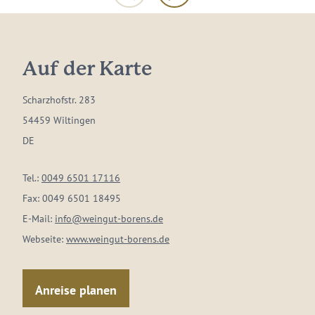
Auf der Karte
Scharzhofstr. 283
54459 Wiltingen
DE
Tel.:
0049 6501 17116
Fax:
0049 6501 18495
E-Mail:
info@weingut-borens.de
Webseite:
www.weingut-borens.de
Anreise planen