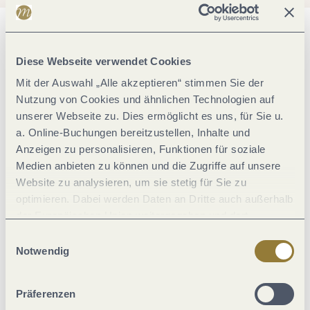
Allgemeine Informationen
Diese Webseite verwendet Cookies
Mit der Auswahl „Alle akzeptieren“ stimmen Sie der
Einrichtungen Betrieb
Nutzung von Cookies und ähnlichen Technologien auf
unserer Webseite zu. Dies ermöglicht es uns, für Sie u.
a. Online-Buchungen bereitzustellen, Inhalte und
Eignung
Anzeigen zu personalisieren, Funktionen für soziale
Medien anbieten zu können und die Zugriffe auf unsere
Divers
Website zu analysieren, um sie stetig für Sie zu
optimieren. Dabei werden Daten an Dritte auch außerhalb
der Europäischen Union weitergegeben und dort
Ausstattung Zimmer/Appartement
verarbeitet. Diese Einwilligung ist freiwillig und kann
Einwilligungsauswahl
jederzeit widerrufen werden. Mit der Auswahl "Alle
Notwendig
Lage
ablehnen" kann es zu Beeinträchtigungen in der Nutzung
unserer Webseite kommen.
Präferenzen
Betten & Zimmer