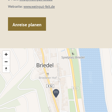
Webseite:
www.weingut-feit.de
Anreise planen