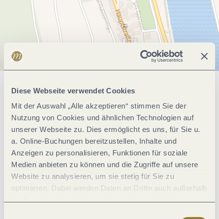
Diese Webseite verwendet Cookies
Allgemeine Informationen
Mit der Auswahl „Alle akzeptieren“ stimmen Sie der
Nutzung von Cookies und ähnlichen Technologien auf
unserer Webseite zu. Dies ermöglicht es uns, für Sie u.
Einrichtungen Betrieb
a. Online-Buchungen bereitzustellen, Inhalte und
Anzeigen zu personalisieren, Funktionen für soziale
Eignung
Medien anbieten zu können und die Zugriffe auf unsere
Website zu analysieren, um sie stetig für Sie zu
optimieren. Dabei werden Daten an Dritte auch außerhalb
Zahlungsarten
der Europäischen Union weitergegeben und dort
verarbeitet. Diese Einwilligung ist freiwillig und kann
Einwilligungsauswahl