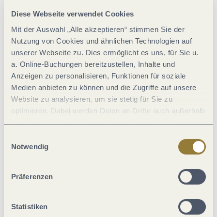
Eignung
Diese Webseite verwendet Cookies
Mit der Auswahl „Alle akzeptieren“ stimmen Sie der
Einrichtungen Betrieb
Nutzung von Cookies und ähnlichen Technologien auf
unserer Webseite zu. Dies ermöglicht es uns, für Sie u.
a. Online-Buchungen bereitzustellen, Inhalte und
Lage
Anzeigen zu personalisieren, Funktionen für soziale
Medien anbieten zu können und die Zugriffe auf unsere
Sport / Freizeit
Website zu analysieren, um sie stetig für Sie zu
optimieren. Dabei werden Daten an Dritte auch außerhalb
der Europäischen Union weitergegeben und dort
Betten & Zimmer
verarbeitet. Diese Einwilligung ist freiwillig und kann
Einwilligungsauswahl
jederzeit widerrufen werden. Mit der Auswahl "Alle
Notwendig
Wein und Kulinarik
ablehnen" kann es zu Beeinträchtigungen in der Nutzung
unserer Webseite kommen.
Präferenzen
Weitere Infos
Statistiken