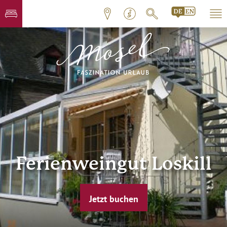
Ferienweingut Loskill
Jetzt buchen