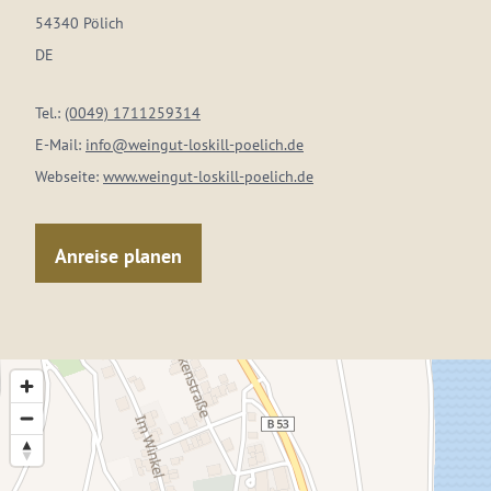
54340 Pölich
DE
Tel.:
(0049) 1711259314
E-Mail:
info@weingut-loskill-poelich.de
Webseite:
www.weingut-loskill-poelich.de
Anreise planen