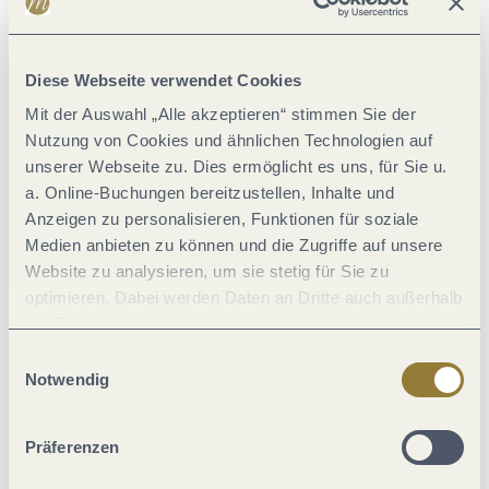
Hygiene und Desinfektion
Diese Webseite verwendet Cookies
Sicherheitsmaßnahmen
Mit der Auswahl „Alle akzeptieren“ stimmen Sie der
Nutzung von Cookies und ähnlichen Technologien auf
Einrichtungen Betrieb
unserer Webseite zu. Dies ermöglicht es uns, für Sie u.
a. Online-Buchungen bereitzustellen, Inhalte und
Fremdsprachen
Anzeigen zu personalisieren, Funktionen für soziale
Medien anbieten zu können und die Zugriffe auf unsere
Website zu analysieren, um sie stetig für Sie zu
Abstandsregeln
optimieren. Dabei werden Daten an Dritte auch außerhalb
der Europäischen Union weitergegeben und dort
Ausstattung Zimmer/Appartement
verarbeitet. Diese Einwilligung ist freiwillig und kann
Einwilligungsauswahl
jederzeit widerrufen werden. Mit der Auswahl "Alle
Notwendig
ablehnen" kann es zu Beeinträchtigungen in der Nutzung
Einrichtungen Bauernhof
unserer Webseite kommen.
Präferenzen
Sicherheit bei Essen & Trinken