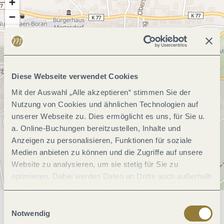
Diese Webseite verwendet Cookies
Mit der Auswahl „Alle akzeptieren“ stimmen Sie der
Nutzung von Cookies und ähnlichen Technologien auf
unserer Webseite zu. Dies ermöglicht es uns, für Sie u.
a. Online-Buchungen bereitzustellen, Inhalte und
Anzeigen zu personalisieren, Funktionen für soziale
Medien anbieten zu können und die Zugriffe auf unsere
Website zu analysieren, um sie stetig für Sie zu
optimieren. Dabei werden Daten an Dritte auch außerhalb
der Europäischen Union weitergegeben und dort
verarbeitet. Diese Einwilligung ist freiwillig und kann
Einwilligungsauswahl
Allgemeine Informationen
jederzeit widerrufen werden. Mit der Auswahl "Alle
Notwendig