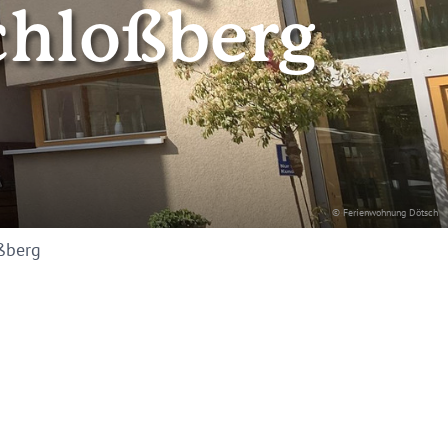
hloßberg
© Ferienwohnung Dötsch
ßberg