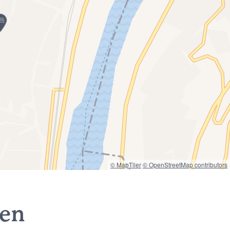
© MapTiler
© OpenStreetMap contributors
nen