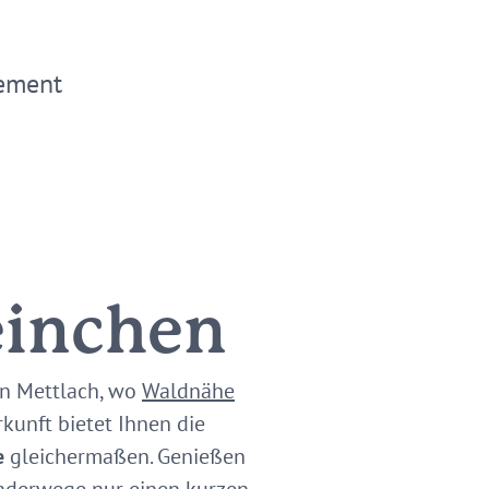
ement
einchen
on Mettlach, wo
Waldnähe
kunft bietet Ihnen die
e
gleichermaßen. Genießen