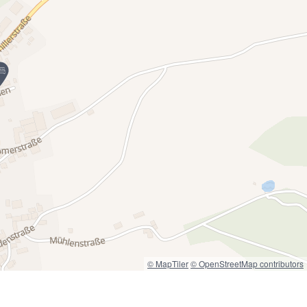
© MapTiler
© OpenStreetMap contributors