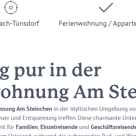
ach-Tünsdorf
Ferienwohnung / Appart
g pur in der
wohnung Am St
hnung Am Steinchen
in der idyllischen Umgebung v
uer und Entspannung treffen. Diese charmante Unter
it für
Familien
,
Einzelreisende
und
Geschäftsreisend