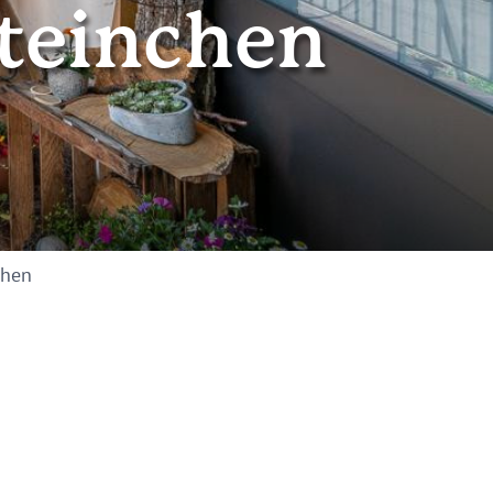
teinchen
chen