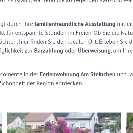
am Ortsrand, während die aufregenden Rad- und Wa
gt durch ihre
familienfreundliche Ausstattung
mit e
ekt für entspannte Stunden im Freien. Ob Sie die Nat
hten, hier finden Sie den idealen Ort. Erleben Sie d
glichkeit zur
Barzahlung
oder
Überweisung
, um Ihr
 Momente in der
Ferienwohnung Am Steinchen
und la
e Schönheit der Region entdecken.