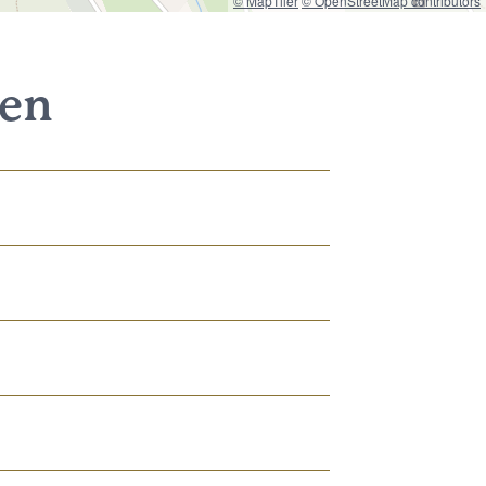
© MapTiler
© OpenStreetMap contributors
nen