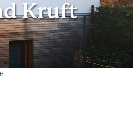
d Kruft
ft