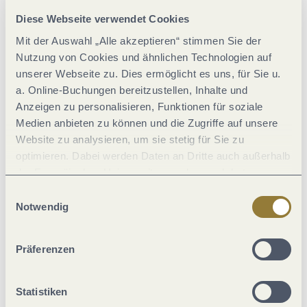
Diese Webseite verwendet Cookies
Mit der Auswahl „Alle akzeptieren“ stimmen Sie der
Betten & Zimmer
Nutzung von Cookies und ähnlichen Technologien auf
unserer Webseite zu. Dies ermöglicht es uns, für Sie u.
a. Online-Buchungen bereitzustellen, Inhalte und
Einrichtungen Betrieb
Anzeigen zu personalisieren, Funktionen für soziale
Medien anbieten zu können und die Zugriffe auf unsere
Eignung
Website zu analysieren, um sie stetig für Sie zu
optimieren. Dabei werden Daten an Dritte auch außerhalb
der Europäischen Union weitergegeben und dort
Fremdsprachen
verarbeitet. Diese Einwilligung ist freiwillig und kann
Einwilligungsauswahl
jederzeit widerrufen werden. Mit der Auswahl "Alle
Notwendig
Ausstattung Zimmer/Appartement
ablehnen" kann es zu Beeinträchtigungen in der Nutzung
unserer Webseite kommen.
Präferenzen
Weitere Infos
Statistiken