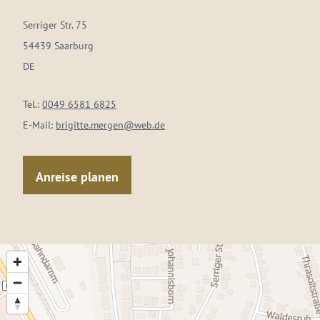
Serriger Str. 75
54439 Saarburg
DE
Tel.:
0049 6581 6825
E-Mail:
brigitte.mergen@web.de
Anreise planen