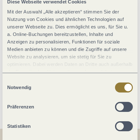
Diese Webseite verwendet Cookies
Eignung
Mit der Auswahl „Alle akzeptieren“ stimmen Sie der
Nutzung von Cookies und ähnlichen Technologien auf
unserer Webseite zu. Dies ermöglicht es uns, für Sie u.
Ausstattung Zimmer/Appartement
a. Online-Buchungen bereitzustellen, Inhalte und
Anzeigen zu personalisieren, Funktionen für soziale
Sport / Freizeit
Medien anbieten zu können und die Zugriffe auf unsere
Website zu analysieren, um sie stetig für Sie zu
optimieren. Dabei werden Daten an Dritte auch außerhalb
Zahlungsarten
der Europäischen Union weitergegeben und dort
verarbeitet. Diese Einwilligung ist freiwillig und kann
Einwilligungsauswahl
Lage
jederzeit widerrufen werden. Mit der Auswahl "Alle
Notwendig
ablehnen" kann es zu Beeinträchtigungen in der Nutzung
unserer Webseite kommen.
Weitere Infos
Präferenzen
Statistiken