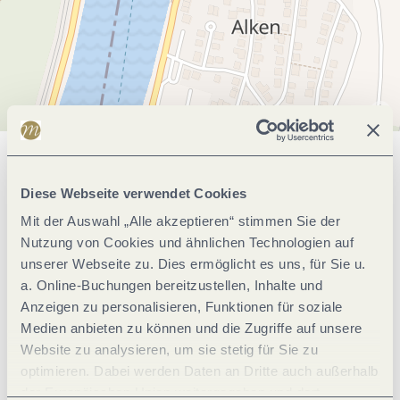
Allgemeine Informationen
Diese Webseite verwendet Cookies
Mit der Auswahl „Alle akzeptieren“ stimmen Sie der
Ausstattung Zimmer/Appartement
Nutzung von Cookies und ähnlichen Technologien auf
unserer Webseite zu. Dies ermöglicht es uns, für Sie u.
a. Online-Buchungen bereitzustellen, Inhalte und
Betten & Zimmer
Anzeigen zu personalisieren, Funktionen für soziale
Medien anbieten zu können und die Zugriffe auf unsere
Einrichtungen Betrieb
Website zu analysieren, um sie stetig für Sie zu
optimieren. Dabei werden Daten an Dritte auch außerhalb
der Europäischen Union weitergegeben und dort