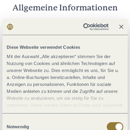
Allgemeine Informationen
Klassifikationen
Diese Webseite verwendet Cookies
Fremdsprachen
Mit der Auswahl „Alle akzeptieren“ stimmen Sie der
Nutzung von Cookies und ähnlichen Technologien auf
Eignung
unserer Webseite zu. Dies ermöglicht es uns, für Sie u.
a. Online-Buchungen bereitzustellen, Inhalte und
Einrichtungen Betrieb
Anzeigen zu personalisieren, Funktionen für soziale
Medien anbieten zu können und die Zugriffe auf unsere
Website zu analysieren, um sie stetig für Sie zu
Zahlungsarten
optimieren. Dabei werden Daten an Dritte auch außerhalb
der Europäischen Union weitergegeben und dort
Betten & Zimmer
verarbeitet. Diese Einwilligung ist freiwillig und kann
Einwilligungsauswahl
jederzeit widerrufen werden. Mit der Auswahl "Alle
Notwendig