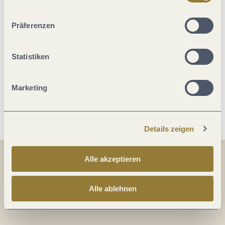
ablehnen" kann es zu Beeinträchtigungen in der Nutzung
Ausstattung Zimmer/Appartement
unserer Webseite kommen.
Präferenzen
Sport / Freizeit
Statistiken
Divers
Marketing
Weitere Infos
Details zeigen
Alle akzeptieren
Teilen
Teilen
Alle ablehnen
Teilen