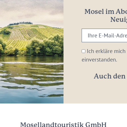
Mosel im Abo
Neui
Ihre
E-
Mail-
Ich erkläre mich
Adresse:
einverstanden.
*
Auch den 
Mosellandtouristik GmbH