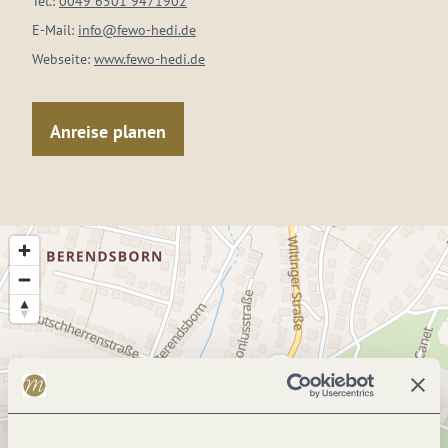
Tel.:
0049 6501 9471902
E-Mail:
info@fewo-hedi.de
Webseite:
www.fewo-hedi.de
Anreise planen