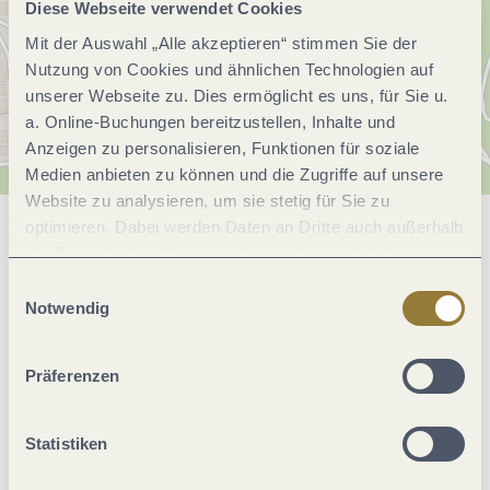
Diese Webseite verwendet Cookies
Mit der Auswahl „Alle akzeptieren“ stimmen Sie der
Nutzung von Cookies und ähnlichen Technologien auf
unserer Webseite zu. Dies ermöglicht es uns, für Sie u.
a. Online-Buchungen bereitzustellen, Inhalte und
Anzeigen zu personalisieren, Funktionen für soziale
Medien anbieten zu können und die Zugriffe auf unsere
Website zu analysieren, um sie stetig für Sie zu
optimieren. Dabei werden Daten an Dritte auch außerhalb
Allgemeine Informationen
der Europäischen Union weitergegeben und dort
verarbeitet. Diese Einwilligung ist freiwillig und kann
Einwilligungsauswahl
jederzeit widerrufen werden. Mit der Auswahl "Alle
Notwendig
Einrichtungen Betrieb
ablehnen" kann es zu Beeinträchtigungen in der Nutzung
unserer Webseite kommen.
Präferenzen
Lage
Statistiken
Eignung