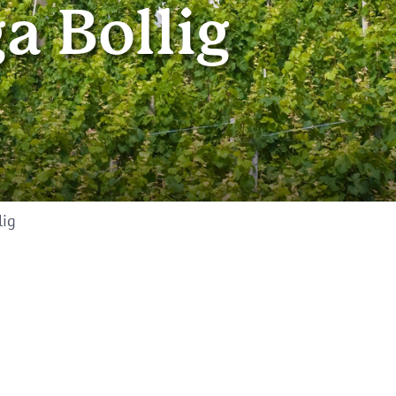
 Bollig
lig