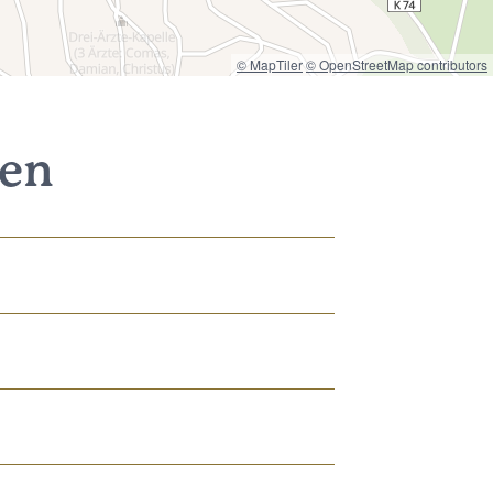
© MapTiler
© OpenStreetMap contributors
nen