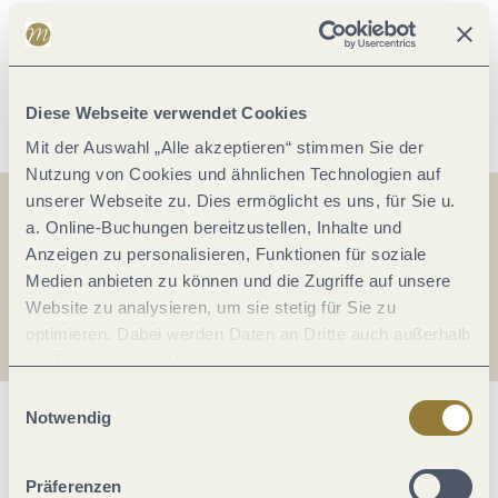
Einrichtungen Betrieb
Weitere Infos
Diese Webseite verwendet Cookies
Mit der Auswahl „Alle akzeptieren“ stimmen Sie der
Nutzung von Cookies und ähnlichen Technologien auf
unserer Webseite zu. Dies ermöglicht es uns, für Sie u.
a. Online-Buchungen bereitzustellen, Inhalte und
Teilen
Teilen
Anzeigen zu personalisieren, Funktionen für soziale
Medien anbieten zu können und die Zugriffe auf unsere
Teilen
Website zu analysieren, um sie stetig für Sie zu
optimieren. Dabei werden Daten an Dritte auch außerhalb
der Europäischen Union weitergegeben und dort
verarbeitet. Diese Einwilligung ist freiwillig und kann
Einwilligungsauswahl
jederzeit widerrufen werden. Mit der Auswahl "Alle
Notwendig
ablehnen" kann es zu Beeinträchtigungen in der Nutzung
Was möchtest du als nächstes tun?
unserer Webseite kommen.
Präferenzen