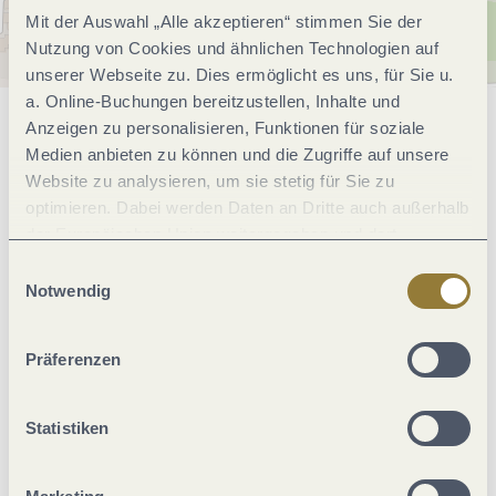
Mit der Auswahl „Alle akzeptieren“ stimmen Sie der
Nutzung von Cookies und ähnlichen Technologien auf
unserer Webseite zu. Dies ermöglicht es uns, für Sie u.
a. Online-Buchungen bereitzustellen, Inhalte und
Anzeigen zu personalisieren, Funktionen für soziale
Allgemeine Informationen
Medien anbieten zu können und die Zugriffe auf unsere
Website zu analysieren, um sie stetig für Sie zu
optimieren. Dabei werden Daten an Dritte auch außerhalb
Eignung
der Europäischen Union weitergegeben und dort
verarbeitet. Diese Einwilligung ist freiwillig und kann
Einwilligungsauswahl
jederzeit widerrufen werden. Mit der Auswahl "Alle
Notwendig
Hygiene und Desinfektion
ablehnen" kann es zu Beeinträchtigungen in der Nutzung
unserer Webseite kommen.
Abstandsregeln
Präferenzen
Ausstattung Zimmer/Appartement
Statistiken
Zahlungsarten