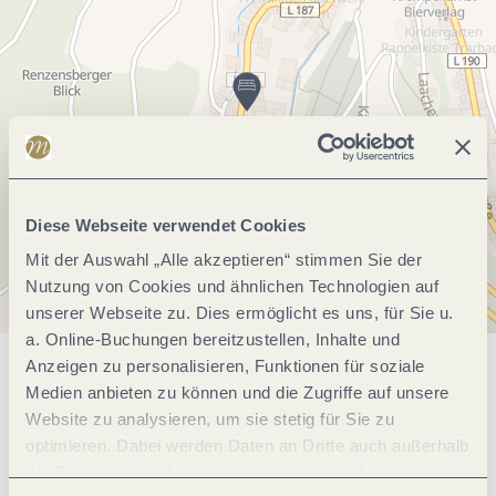
Diese Webseite verwendet Cookies
Mit der Auswahl „Alle akzeptieren“ stimmen Sie der
Nutzung von Cookies und ähnlichen Technologien auf
unserer Webseite zu. Dies ermöglicht es uns, für Sie u.
a. Online-Buchungen bereitzustellen, Inhalte und
Anzeigen zu personalisieren, Funktionen für soziale
Allgemeine Informationen
Medien anbieten zu können und die Zugriffe auf unsere
Website zu analysieren, um sie stetig für Sie zu
optimieren. Dabei werden Daten an Dritte auch außerhalb
Einrichtungen Betrieb
der Europäischen Union weitergegeben und dort