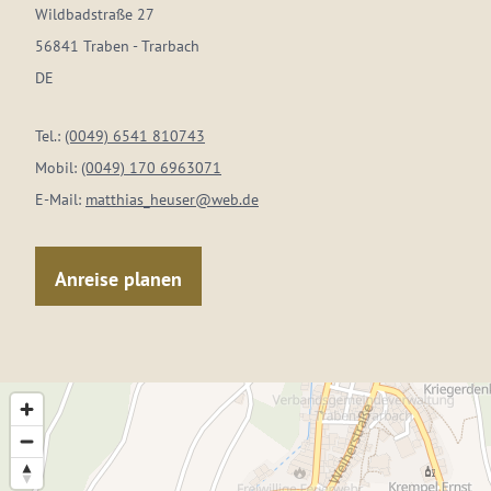
Wildbadstraße 27
56841 Traben - Trarbach
DE
Tel.:
(0049) 6541 810743
Mobil:
(0049) 170 6963071
E-Mail:
matthias_heuser@web.de
Anreise planen