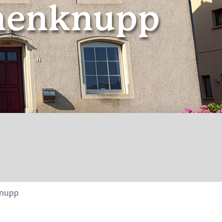
henknupp
© Stefanie Schenk
knupp