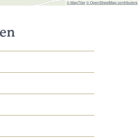
© MapTiler
© OpenStreetMap contributors
nen