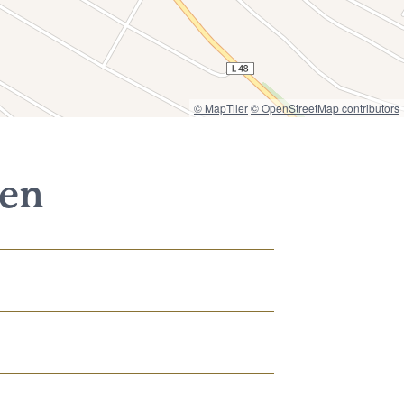
© MapTiler
© OpenStreetMap contributors
nen