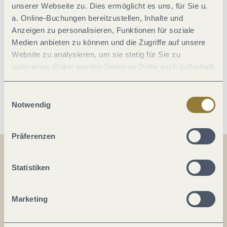
unserer Webseite zu. Dies ermöglicht es uns, für Sie u.
a. Online-Buchungen bereitzustellen, Inhalte und
Allgemeine Informationen
Anzeigen zu personalisieren, Funktionen für soziale
Medien anbieten zu können und die Zugriffe auf unsere
Website zu analysieren, um sie stetig für Sie zu
Einrichtungen Betrieb
optimieren. Dabei werden Daten an Dritte auch außerhalb
der Europäischen Union weitergegeben und dort
verarbeitet. Diese Einwilligung ist freiwillig und kann
Weitere Infos
Einwilligungsauswahl
jederzeit widerrufen werden. Mit der Auswahl "Alle
Notwendig
ablehnen" kann es zu Beeinträchtigungen in der Nutzung
unserer Webseite kommen.
Präferenzen
Teilen
Teilen
Statistiken
Teilen
Marketing