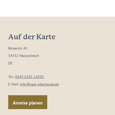
Auf der Karte
Römerstr. 43
54332 Wasserliesch
DE
Tel.:
0049 6501 14505
E-Mail:
info@saar-obermosel.de
Anreise planen