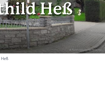
hild Heß
© Ferienwohnung Mechthild Hess
d Heß