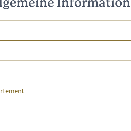
lgemeine Informatio
artement