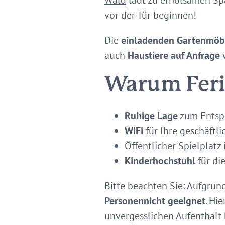
Wald
lädt zu erholsamen Sp
vor der Tür beginnen!
Die
einladenden Gartenmöb
auch
Haustiere auf Anfrage
w
Warum Fer
Ruhige Lage
zum Entsp
WiFi
für Ihre geschäftl
Öffentlicher Spielplatz
Kinderhochstuhl
für di
Bitte beachten Sie: Aufgrun
Personen
nicht geeignet
. Hi
unvergesslichen Aufenthalt