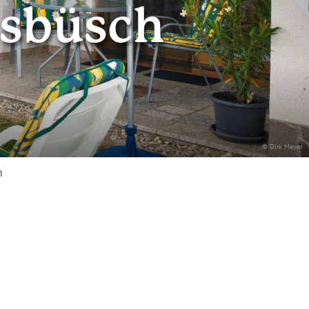
sbüsch
© Dirk Meyer
h