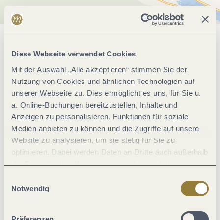
Allgemeine Informationen
Diese Webseite verwendet Cookies
Mit der Auswahl „Alle akzeptieren“ stimmen Sie der
Nutzung von Cookies und ähnlichen Technologien auf
Betten & Zimmer
unserer Webseite zu. Dies ermöglicht es uns, für Sie u.
a. Online-Buchungen bereitzustellen, Inhalte und
Lage
Anzeigen zu personalisieren, Funktionen für soziale
Medien anbieten zu können und die Zugriffe auf unsere
Website zu analysieren, um sie stetig für Sie zu
Einrichtungen Betrieb
optimieren. Dabei werden Daten an Dritte auch außerhalb
der Europäischen Union weitergegeben und dort
Sport / Freizeit
verarbeitet. Diese Einwilligung ist freiwillig und kann
Einwilligungsauswahl
jederzeit widerrufen werden. Mit der Auswahl "Alle
Notwendig
ablehnen" kann es zu Beeinträchtigungen in der Nutzung
Ausstattung Zimmer/Appartement
unserer Webseite kommen.
Präferenzen