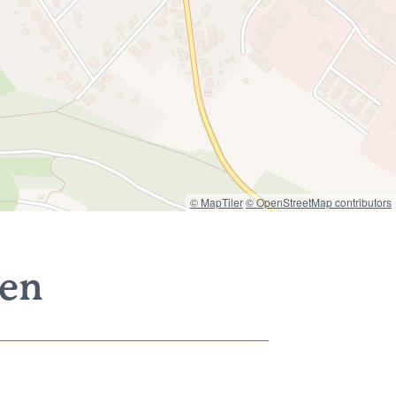
© MapTiler
© OpenStreetMap contributors
nen