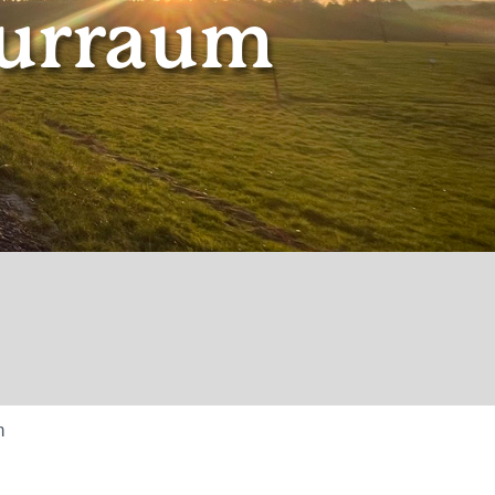
turraum
m