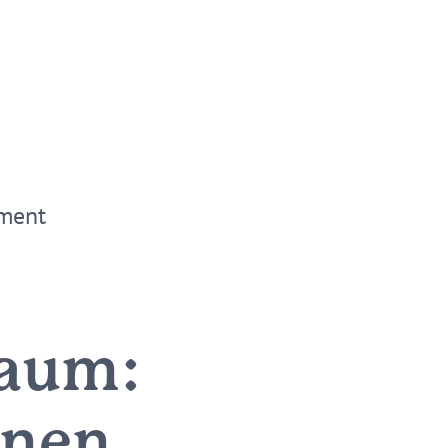
ment
raum:
ünen