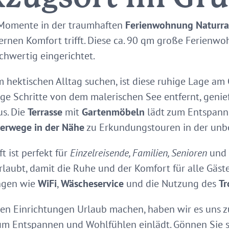
 Momente in der traumhaften
Ferienwohnung Naturr
dernen Komfort trifft. Diese ca. 90 qm große Ferien
chwertig eingerichtet.
om hektischen Alltag suchen, ist diese ruhige Lage a
e Schritte von dem malerischen See entfernt, genieß
us. Die
Terrasse
mit
Gartenmöbeln
lädt zum Entspanne
erwege in der Nähe
zu Erkundungstouren in der unbe
 ist perfekt für
Einzelreisende, Familien, Senioren
und
erlaubt, damit die Ruhe und der Komfort für alle Gäs
ungen wie
WiFi
,
Wäscheservice
und die Nutzung des
Tr
nen Einrichtungen Urlaub machen, haben wir es uns 
um Entspannen und Wohlfühlen einlädt. Gönnen Sie s