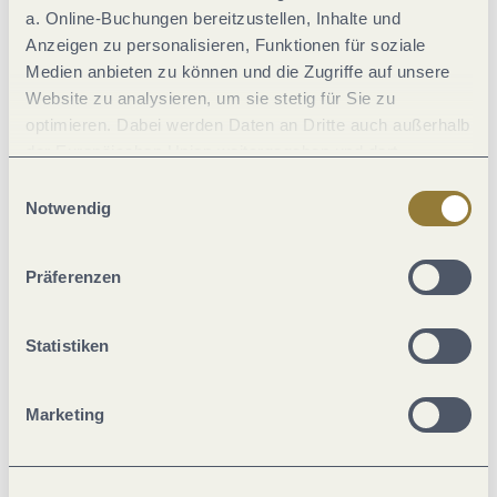
a. Online-Buchungen bereitzustellen, Inhalte und
Anzeigen zu personalisieren, Funktionen für soziale
Einrichtungen Betrieb
Medien anbieten zu können und die Zugriffe auf unsere
Website zu analysieren, um sie stetig für Sie zu
optimieren. Dabei werden Daten an Dritte auch außerhalb
Lage
der Europäischen Union weitergegeben und dort
verarbeitet. Diese Einwilligung ist freiwillig und kann
Einwilligungsauswahl
Eignung
jederzeit widerrufen werden. Mit der Auswahl "Alle
Notwendig
ablehnen" kann es zu Beeinträchtigungen in der Nutzung
unserer Webseite kommen.
Leistungsträger-Typ
Präferenzen
Ausstattung Zimmer/Appartement
Statistiken
Familie
Marketing
Zahlungsarten