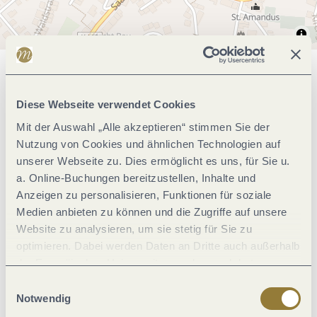
Allgemeine Informationen
Diese Webseite verwendet Cookies
Mit der Auswahl „Alle akzeptieren“ stimmen Sie der
Einrichtungen Betrieb
Nutzung von Cookies und ähnlichen Technologien auf
unserer Webseite zu. Dies ermöglicht es uns, für Sie u.
a. Online-Buchungen bereitzustellen, Inhalte und
Eignung
Anzeigen zu personalisieren, Funktionen für soziale
Medien anbieten zu können und die Zugriffe auf unsere
Fremdsprachen
Website zu analysieren, um sie stetig für Sie zu
optimieren. Dabei werden Daten an Dritte auch außerhalb
der Europäischen Union weitergegeben und dort
Ausstattung Zimmer/Appartement
verarbeitet. Diese Einwilligung ist freiwillig und kann
Einwilligungsauswahl
jederzeit widerrufen werden. Mit der Auswahl "Alle
Notwendig
Lage
ablehnen" kann es zu Beeinträchtigungen in der Nutzung