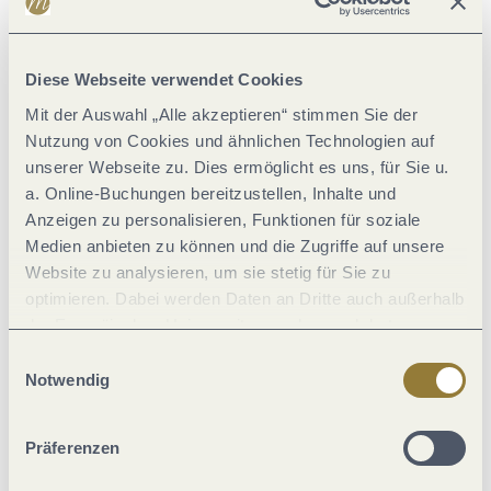
Allgemeine Informationen
Diese Webseite verwendet Cookies
Mit der Auswahl „Alle akzeptieren“ stimmen Sie der
Einrichtungen Betrieb
Nutzung von Cookies und ähnlichen Technologien auf
unserer Webseite zu. Dies ermöglicht es uns, für Sie u.
Eignung
a. Online-Buchungen bereitzustellen, Inhalte und
Anzeigen zu personalisieren, Funktionen für soziale
Medien anbieten zu können und die Zugriffe auf unsere
Ausstattung Zimmer/Appartement
Website zu analysieren, um sie stetig für Sie zu
optimieren. Dabei werden Daten an Dritte auch außerhalb
Fremdsprachen
der Europäischen Union weitergegeben und dort
verarbeitet. Diese Einwilligung ist freiwillig und kann
Einwilligungsauswahl
jederzeit widerrufen werden. Mit der Auswahl "Alle
Betten & Zimmer
Notwendig
ablehnen" kann es zu Beeinträchtigungen in der Nutzung
unserer Webseite kommen.
Zahlungsarten
Präferenzen