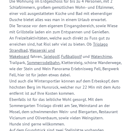
Die Wohnung im Erdgeschoss für bis zu 4 Personen, mit 2
Schlafzimmern, großem gemütlichen Wohn- und Eßzimmer,
einer voll ausgestatteten Küche und Bad mit ebenerdiger
Dusche bietet alles was man in einem Urlaub erwartet.
Die Terrasse vor dem eigenem Eingangsbereich, sowie Wiese
mit Grillstelle laden ein zum Entspannen und Genießen.
An Freizeitaktivitäten, welche auch direkt zu Fuss gut zu
erreichen sind, hat Riol sehr viel zu bieten. Ob
Triolago
Strandbad
,
Wasserski und
Wakeboard
fahren,
Spielgolf
,
Fußballgolf
und
Waterchimp
,
Trailpark,
Sommerrodelbahn
, Klettersteig, schöne Wanderwege,
wie der Stein und Wein Panorama Erlebnisweg Fell, Bergwerk
Fell, hier ist für jeden etwas dabei.
Und auch die Wintersportler können auf dem Erbeskopf, dem
höchsten Berg im Hunsrück, welcher nur 22 Min mit dem Auto
entfernt ist auf Ihre Kosten kommen.
Ebenfalls ist für das leibliche Wohl gesorgt. Mit dem
Sommergarten Triolago direkt am See, Weinstand an der
Mosel, dem schwimmenden Wein- und Biergarten, Restaurant
Vicianum und Olivenbaum, sowie vielen Weingütern.
Hunde sind gerne willkommen.
Auf dem Grundstück sind zwei Stellplätze vorhanden.