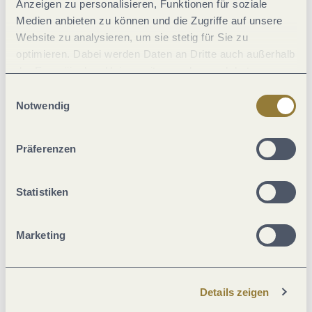
Anzeigen zu personalisieren, Funktionen für soziale
Allgemeine Informationen
Medien anbieten zu können und die Zugriffe auf unsere
Website zu analysieren, um sie stetig für Sie zu
optimieren. Dabei werden Daten an Dritte auch außerhalb
Eignung
der Europäischen Union weitergegeben und dort
verarbeitet. Diese Einwilligung ist freiwillig und kann
Einwilligungsauswahl
jederzeit widerrufen werden. Mit der Auswahl "Alle
Notwendig
Lage
ablehnen" kann es zu Beeinträchtigungen in der Nutzung
unserer Webseite kommen.
Präferenzen
Fremdsprachen
Statistiken
Ausstattung Zimmer/Appartement
Betten & Zimmer
Marketing
Einrichtungen Betrieb
Details zeigen