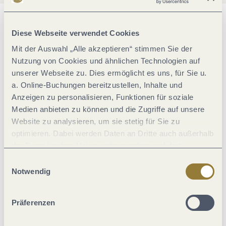
Allgemeine Informationen
Diese Webseite verwendet Cookies
Mit der Auswahl „Alle akzeptieren“ stimmen Sie der
Nutzung von Cookies und ähnlichen Technologien auf
Eignung
unserer Webseite zu. Dies ermöglicht es uns, für Sie u.
a. Online-Buchungen bereitzustellen, Inhalte und
Lage
Anzeigen zu personalisieren, Funktionen für soziale
Medien anbieten zu können und die Zugriffe auf unsere
Website zu analysieren, um sie stetig für Sie zu
Einrichtungen Betrieb
optimieren. Dabei werden Daten an Dritte auch außerhalb
der Europäischen Union weitergegeben und dort
Ausstattung Zimmer/Appartement
verarbeitet. Diese Einwilligung ist freiwillig und kann
Einwilligungsauswahl
jederzeit widerrufen werden. Mit der Auswahl "Alle
Notwendig
ablehnen" kann es zu Beeinträchtigungen in der Nutzung
Betten & Zimmer
unserer Webseite kommen.
Präferenzen
Weitere Infos