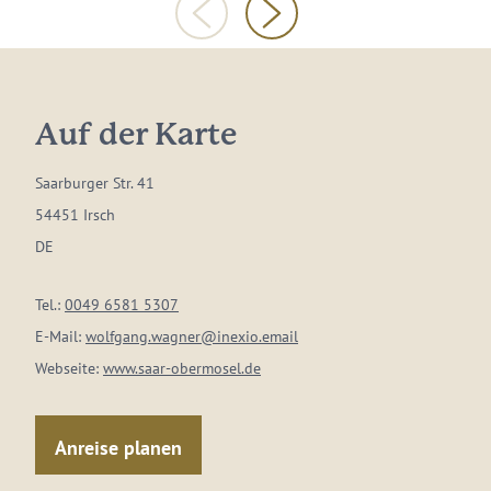
Auf der Karte
Saarburger Str. 41
54451 Irsch
DE
Tel.:
0049 6581 5307
E-Mail:
wolfgang.wagner@inexio.email
Webseite:
www.saar-obermosel.de
Anreise planen