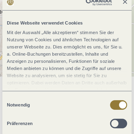
Diese Webseite verwendet Cookies
Mit der Auswahl „Alle akzeptieren“ stimmen Sie der
Nutzung von Cookies und ähnlichen Technologien auf
unserer Webseite zu. Dies ermöglicht es uns, für Sie u.
a. Online-Buchungen bereitzustellen, Inhalte und
Anzeigen zu personalisieren, Funktionen für soziale
Medien anbieten zu können und die Zugriffe auf unsere
Website zu analysieren, um sie stetig für Sie zu
optimieren. Dabei werden Daten an Dritte auch außerhalb
Allgemeine Informationen
der Europäischen Union weitergegeben und dort
verarbeitet. Diese Einwilligung ist freiwillig und kann
Einwilligungsauswahl
jederzeit widerrufen werden. Mit der Auswahl "Alle
Notwendig
ablehnen" kann es zu Beeinträchtigungen in der Nutzung
Einrichtungen Betrieb
unserer Webseite kommen.
Präferenzen
Hygiene und Desinfektion