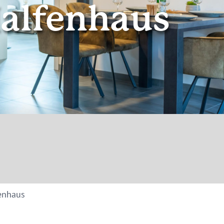
alfenhaus
© Ferienwohnung "Zum Halfenhaus" Ayl-Biebelhausen
enhaus