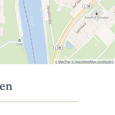
© MapTiler
© OpenStreetMap contributors
nen