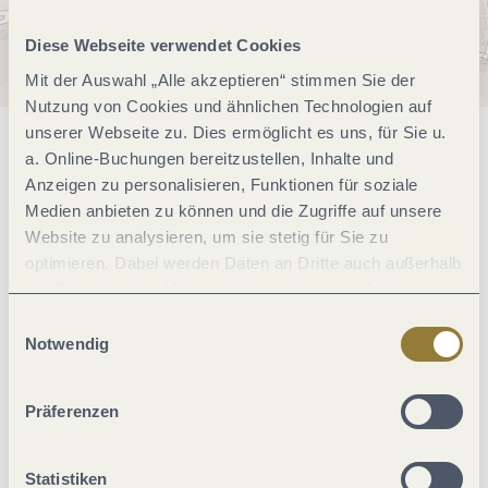
Diese Webseite verwendet Cookies
Mit der Auswahl „Alle akzeptieren“ stimmen Sie der
Nutzung von Cookies und ähnlichen Technologien auf
unserer Webseite zu. Dies ermöglicht es uns, für Sie u.
Allgemeine Informationen
a. Online-Buchungen bereitzustellen, Inhalte und
Anzeigen zu personalisieren, Funktionen für soziale
Medien anbieten zu können und die Zugriffe auf unsere
Website zu analysieren, um sie stetig für Sie zu
Einrichtungen Betrieb
optimieren. Dabei werden Daten an Dritte auch außerhalb
der Europäischen Union weitergegeben und dort
Ausstattung Zimmer/Appartement
verarbeitet. Diese Einwilligung ist freiwillig und kann
Einwilligungsauswahl
jederzeit widerrufen werden. Mit der Auswahl "Alle
Notwendig
ablehnen" kann es zu Beeinträchtigungen in der Nutzung
Eignung
unserer Webseite kommen.
Präferenzen
Weitere Infos
Statistiken