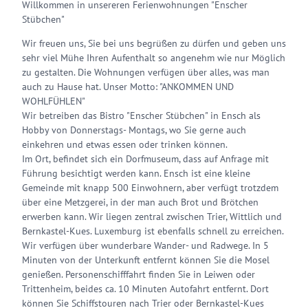
Willkommen in unsereren Ferienwohnungen "Enscher
Stübchen"
Wir freuen uns, Sie bei uns begrüßen zu dürfen und geben uns
sehr viel Mühe Ihren Aufenthalt so angenehm wie nur Möglich
zu gestalten. Die Wohnungen verfügen über alles, was man
auch zu Hause hat. Unser Motto: "ANKOMMEN UND
WOHLFÜHLEN"
Wir betreiben das Bistro "Enscher Stübchen" in Ensch als
Hobby von Donnerstags- Montags, wo Sie gerne auch
einkehren und etwas essen oder trinken können.
Im Ort, befindet sich ein Dorfmuseum, dass auf Anfrage mit
Führung besichtigt werden kann. Ensch ist eine kleine
Gemeinde mit knapp 500 Einwohnern, aber verfügt trotzdem
über eine Metzgerei, in der man auch Brot und Brötchen
erwerben kann. Wir liegen zentral zwischen Trier, Wittlich und
Bernkastel-Kues. Luxemburg ist ebenfalls schnell zu erreichen.
Wir verfügen über wunderbare Wander- und Radwege. In 5
Minuten von der Unterkunft entfernt können Sie die Mosel
genießen. Personenschifffahrt finden Sie in Leiwen oder
Trittenheim, beides ca. 10 Minuten Autofahrt entfernt. Dort
können Sie Schiffstouren nach Trier oder Bernkastel-Kues