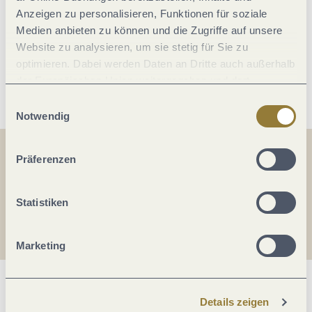
Anzeigen zu personalisieren, Funktionen für soziale
Allgemeine Informationen
Medien anbieten zu können und die Zugriffe auf unsere
Website zu analysieren, um sie stetig für Sie zu
optimieren. Dabei werden Daten an Dritte auch außerhalb
Weitere Infos
der Europäischen Union weitergegeben und dort
verarbeitet. Diese Einwilligung ist freiwillig und kann
Einwilligungsauswahl
jederzeit widerrufen werden. Mit der Auswahl "Alle
Notwendig
ablehnen" kann es zu Beeinträchtigungen in der Nutzung
unserer Webseite kommen.
Präferenzen
Teilen
Teilen
Statistiken
Teilen
Marketing
Was möchtest du als nächstes tun?
Details zeigen