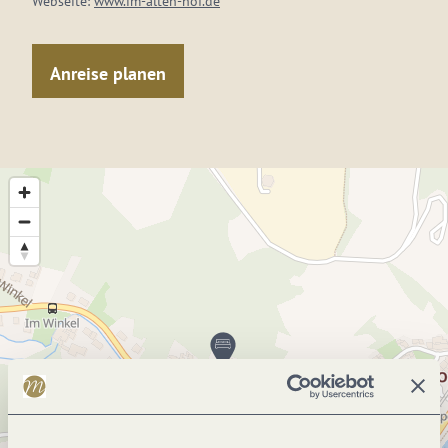
Webseite:
www.im-alten-hof.de
Anreise planen