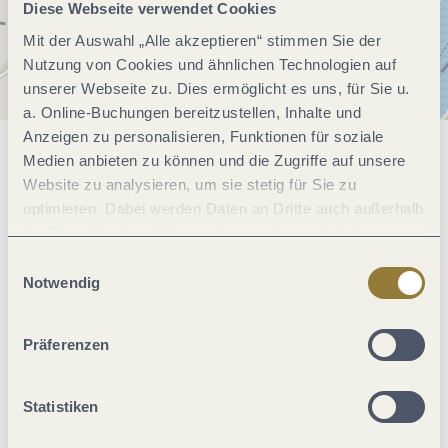
Diese Webseite verwendet Cookies
Mit der Auswahl „Alle akzeptieren“ stimmen Sie der
Nutzung von Cookies und ähnlichen Technologien auf
unserer Webseite zu. Dies ermöglicht es uns, für Sie u.
a. Online-Buchungen bereitzustellen, Inhalte und
Anzeigen zu personalisieren, Funktionen für soziale
Medien anbieten zu können und die Zugriffe auf unsere
Allgemeine Informationen
Website zu analysieren, um sie stetig für Sie zu
optimieren. Dabei werden Daten an Dritte auch außerhalb
der Europäischen Union weitergegeben und dort
Klassifikationen
verarbeitet. Diese Einwilligung ist freiwillig und kann
Einwilligungsauswahl
jederzeit widerrufen werden. Mit der Auswahl "Alle
Notwendig
ablehnen" kann es zu Beeinträchtigungen in der Nutzung
Sonstiges
unserer Webseite kommen.
Präferenzen
Familie
Statistiken
Eignung