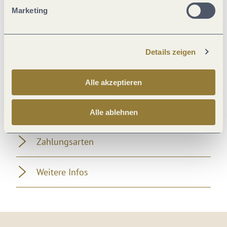
Marketing
Einrichtungen Betrieb
Fremdsprachen
Details zeigen
Lage
Alle akzeptieren
Ausstattung Zimmer/Appartement
Alle ablehnen
Zahlungsarten
Weitere Infos